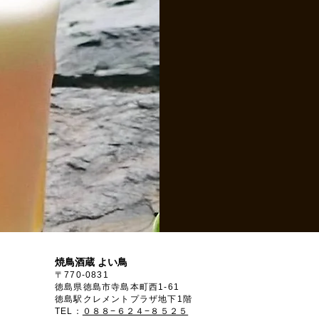
きかい賑わいを見せていた
また、徳島では毎年８月の
れます。江戸時代から約４
歴史あるお祭りには、４日
もとより海外からもたくさ
そんな歴史ある徳島に、株
焼鳥酒蔵 よい鳥
〒770-0831
徳島県徳島市寺島本町西1-61
徳島駅クレメントプラザ地下1階
​TEL：
０８８−６２４−８５２５