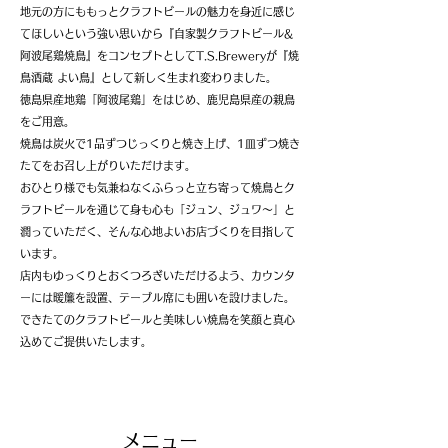
地元の方にももっとクラフトビールの魅力を身近に感じ
てほしいという強い思いから『自家製クラフトビール&
阿波尾鶏焼鳥』をコンセプトとしてT.S.Breweryが『焼
鳥酒蔵 よい鳥』として新しく生まれ変わりました。
徳島県産地鶏「阿波尾鶏」をはじめ、鹿児島県産の親鳥
をご用意。
焼鳥は炭火で1品ずつじっくりと焼き上げ、1皿ずつ焼き
たてをお召し上がりいただけます。
おひとり様でも気兼ねなくふらっと立ち寄って焼鳥とク
ラフトビールを通じて身も心も「ジュン、ジュワ〜」と
潤っていただく、そんな心地よいお店づくりを目指して
います。
店内もゆっくりとおくつろぎいただけるよう、カウンタ
ーには暖簾を設置、テーブル席にも囲いを設けました。
できたてのクラフトビールと美味しい焼鳥を笑顔と真心
込めてご提供いたします。
メニュー