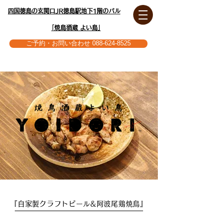
四国徳島の玄関口JR徳島駅地下1階のバル
｢焼鳥酒蔵 よい鳥｣
ご予約・お問い合わせ 088-624-8525
『自家製クラフトビール&阿波尾鶏焼鳥』