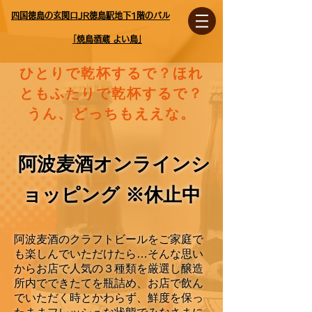
四国徳島の玄関口JR徳島駅地下1階のバル
｢焼鳥酒蔵 よい鳥｣
ひとりで乾杯するで？ほれ
ともふたりで乾杯するで？
​うん、どっちもええな。
阿波麦酒オンラインシ
ョッピング ※休止中
阿波麦酒のクラフトビールをご家庭で
も楽しんでいただけたら…そんな思い
からお店で人気の３種類を厳選し醸造
所内でできたてを瓶詰め、お店で飲ん
でいただく時とかわらず、鮮度を保っ