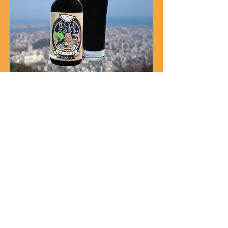
新町川スタウト
飲食店様のお問い合わせはこちら
​株式会社 阿波麦酒
〒771-1271
徳島県板野郡藍住町勝瑞字幸島93-5
焼鳥酒蔵 よい鳥
〒770-0831