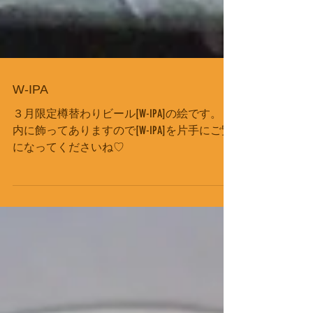
W-IPA
３月限定樽替わりビール[W-IPA]の絵です。 店
内に飾ってありますので[W-IPA]を片手にご覧
になってくださいね♡