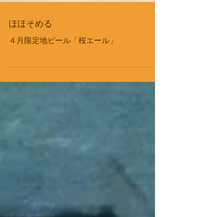
ほほそめる
４月限定地ビール「桜エール」