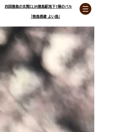
四国徳島の玄関口JR徳島駅地下1階のバル
｢焼鳥酒蔵 よい鳥｣